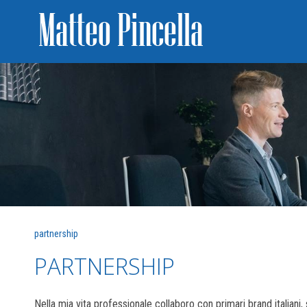
partnership
PARTNERSHIP
Nella mia vita professionale collaboro con primari brand italiani